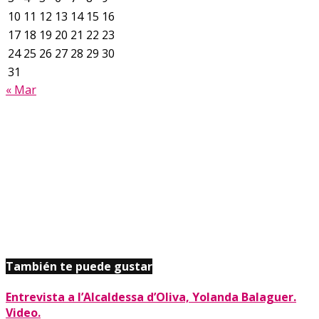
10
11
12
13
14
15
16
17
18
19
20
21
22
23
24
25
26
27
28
29
30
31
« Mar
También te puede gustar
Entrevista a l’Alcaldessa d’Oliva, Yolanda Balaguer.
Video.