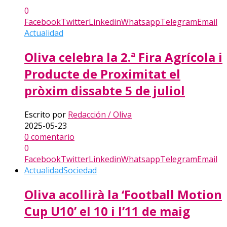
0
Facebook
Twitter
Linkedin
Whatsapp
Telegram
Email
Actualidad
Oliva celebra la 2.ª Fira Agrícola i
Producte de Proximitat el
pròxim dissabte 5 de juliol
Escrito por
Redacción / Oliva
2025-05-23
0 comentario
0
Facebook
Twitter
Linkedin
Whatsapp
Telegram
Email
Actualidad
Sociedad
Oliva acollirà la ‘Football Motion
Cup U10’ el 10 i l’11 de maig