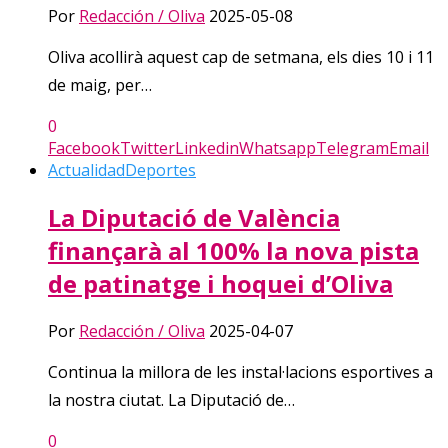
Por
Redacción / Oliva
2025-05-08
Oliva acollirà aquest cap de setmana, els dies 10 i 11
de maig, per…
0
Facebook
Twitter
Linkedin
Whatsapp
Telegram
Email
Actualidad
Deportes
La Diputació de València
finançarà al 100% la nova pista
de patinatge i hoquei d’Oliva
Por
Redacción / Oliva
2025-04-07
Continua la millora de les instal·lacions esportives a
la nostra ciutat. La Diputació de…
0