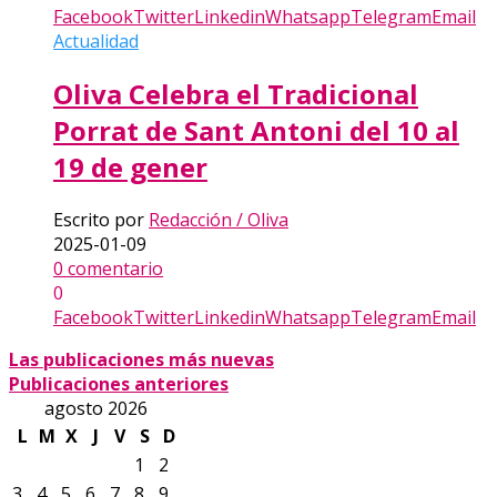
Facebook
Twitter
Linkedin
Whatsapp
Telegram
Email
Actualidad
Oliva Celebra el Tradicional
Porrat de Sant Antoni del 10 al
19 de gener
Escrito por
Redacción / Oliva
2025-01-09
0 comentario
0
Facebook
Twitter
Linkedin
Whatsapp
Telegram
Email
Las publicaciones más nuevas
Publicaciones anteriores
agosto 2026
L
M
X
J
V
S
D
1
2
3
4
5
6
7
8
9