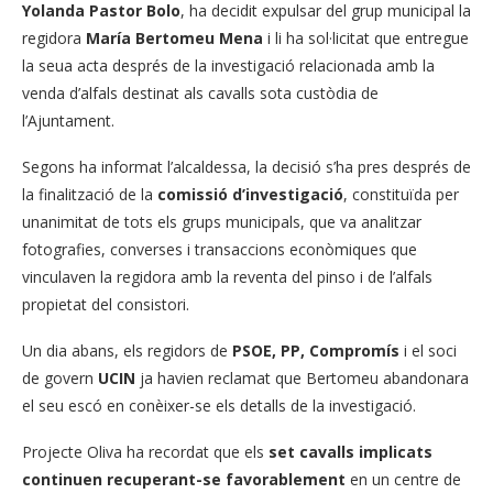
Yolanda Pastor Bolo
, ha decidit expulsar del grup municipal la
regidora
María Bertomeu Mena
i li ha sol·licitat que entregue
la seua acta després de la investigació relacionada amb la
venda d’alfals destinat als cavalls sota custòdia de
l’Ajuntament.
Segons ha informat l’alcaldessa, la decisió s’ha pres després de
la finalització de la
comissió d’investigació
, constituïda per
unanimitat de tots els grups municipals, que va analitzar
fotografies, converses i transaccions econòmiques que
vinculaven la regidora amb la reventa del pinso i de l’alfals
propietat del consistori.
Un dia abans, els regidors de
PSOE, PP, Compromís
i el soci
de govern
UCIN
ja havien reclamat que Bertomeu abandonara
el seu escó en conèixer-se els detalls de la investigació.
Projecte Oliva ha recordat que els
set cavalls implicats
continuen recuperant-se favorablement
en un centre de