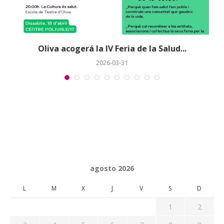
Oliva acogerá la IV Feria de la Salud...
2026-03-31
agosto 2026
L
M
X
J
V
S
D
1
2