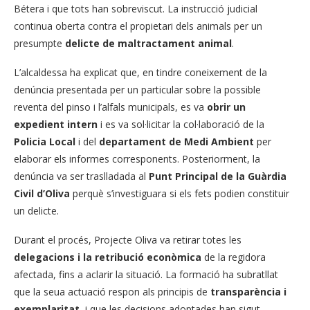
Bétera i que tots han sobreviscut. La instrucció judicial
continua oberta contra el propietari dels animals per un
presumpte
delicte de maltractament animal
.
L’alcaldessa ha explicat que, en tindre coneixement de la
denúncia presentada per un particular sobre la possible
reventa del pinso i l’alfals municipals, es va
obrir un
expedient intern
i es va sol·licitar la col·laboració de la
Policia Local
i del
departament de Medi Ambient
per
elaborar els informes corresponents. Posteriorment, la
denúncia va ser traslladada al
Punt Principal de la Guàrdia
Civil d’Oliva
perquè s’investiguara si els fets podien constituir
un delicte.
Durant el procés, Projecte Oliva va retirar totes les
delegacions i la retribució econòmica
de la regidora
afectada, fins a aclarir la situació. La formació ha subratllat
que la seua actuació respon als principis de
transparència i
exemplaritat
, i que les decisions adoptades han sigut