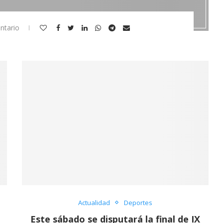
ntario
A ASFIXIA
Entrevista a l’Alcaldessa d’Oliva,
MENT
Yolanda Balaguer. Video.
OTECCIÓ...
2021-10-27
Actualidad
Deportes
Este sábado se disputará la final de IX