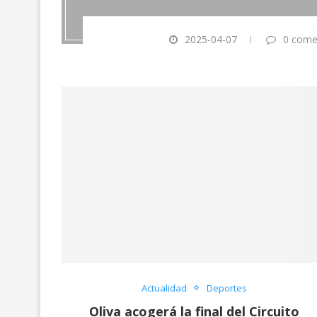
2025-04-07
0 come
EL GOVERN D’OLIV
ecte Oliva expulsa la
ECONÒMICA
ra María Bertomeu i...
L’ASSOCIACIÓ DE PR
2026-01-30
2026-01-23
Actualidad
Deportes
Oliva acogerá la final del Circuito