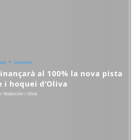
dad
Deportes
finançarà al 100% la nova pista
 i hoquei d’Oliva
or
Redacción / Oliva