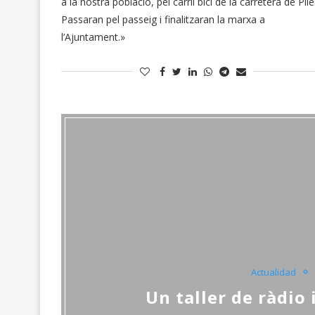
a la nostra població, pel carril bici de la carretera de Pile
Passaran pel passeig i finalitzaran la marxa a
l’Ajuntament.»
Actualidad
Un taller de ràdio 