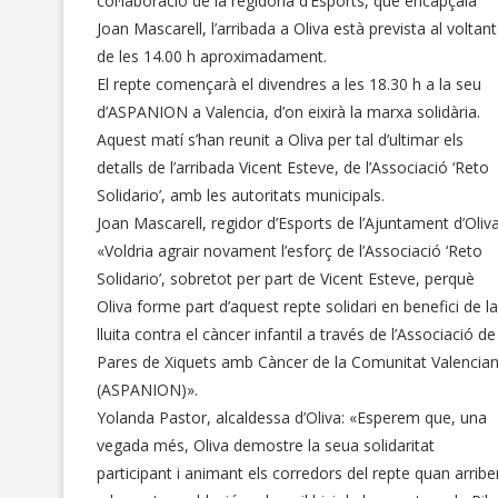
col·laboració de la regidoria d’Esports, que encapçala
Joan Mascarell, l’arribada a Oliva està prevista al voltant
de les 14.00 h aproximadament.
El repte començarà el divendres a les 18.30 h a la seu
d’ASPANION a Valencia, d’on eixirà la marxa solidària.
Aquest matí s’han reunit a Oliva per tal d’ultimar els
detalls de l’arribada Vicent Esteve, de l’Associació ‘Reto
Solidario’, amb les autoritats municipals.
Joan Mascarell, regidor d’Esports de l’Ajuntament d’Oliva
«Voldria agrair novament l’esforç de l’Associació ‘Reto
Solidario’, sobretot per part de Vicent Esteve, perquè
Oliva forme part d’aquest repte solidari en benefici de la
lluita contra el càncer infantil a través de l’Associació de
Pares de Xiquets amb Càncer de la Comunitat Valencia
(ASPANION)».
Yolanda Pastor, alcaldessa d’Oliva: «Esperem que, una
vegada més, Oliva demostre la seua solidaritat
participant i animant els corredors del repte quan arribe