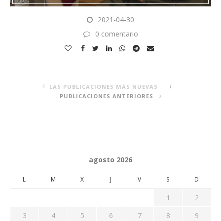
2021-04-30
0 comentario
LAS PUBLICACIONES MÁS NUEVAS
PUBLICACIONES ANTERIORES
agosto 2026
L
M
X
J
V
S
D
1
2
3
4
5
6
7
8
9