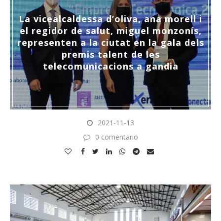
La vicealcaldessa d’oliva, ana morell i
el regidor de salut, miguel monzonís,
representen a la ciutat en la gala dels
premis talent de les
telecomunicacions a gandia
2021-11-13
0 comentario