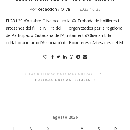
Por
Redacción / Oliva
2023-10-23
El 28 i 29 d’octubre Oliva acollirà la XX Trobada de bolilleres i
artesanes del fil i la IV Fira del Fil, organitzades per la regidoria
de Participació Ciutadana de l’Ajuntament d’Oliva amb la
col·laboració amb l’Associació de Boixeteres i Artesanes del Fil.
LAS PUBLICACIONES MÁS NUEVAS
PUBLICACIONES ANTERIORES
agosto 2026
L
M
X
J
V
S
D