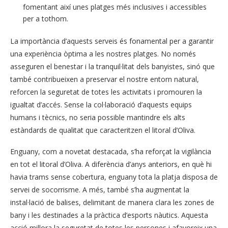
fomentant així unes platges més inclusives i accessibles
per a tothom.
La importància d’aquests serveis és fonamental per a garantir
una experiència òptima a les nostres platges. No només
asseguren el benestar i la tranquil·litat dels banyistes, sinó que
també contribueixen a preservar el nostre entorn natural,
reforcen la seguretat de totes les activitats i promouren la
igualtat d’accés. Sense la col·laboració d’aquests equips
humans i tècnics, no seria possible mantindre els alts
estàndards de qualitat que caracteritzen el litoral d’Oliva.
Enguany, com a novetat destacada, s’ha reforçat la vigilància
en tot el litoral d’Oliva. A diferència d’anys anteriors, en què hi
havia trams sense cobertura, enguany tota la platja disposa de
servei de socorrisme. A més, també s’ha augmentat la
instal·lació de balises, delimitant de manera clara les zones de
bany i les destinades a la pràctica d’esports nàutics. Aquesta
acció millora la seguretat de totes les persones i afavoreix una