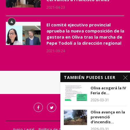
2021-04-23
4
El comité ejecutivo provincial
aprueba la nueva composición de la
gestora en Oliva tras la marcha de
Pepe Todolí a la dirección regional
2021-09-24
TAMBIÉN PUEDES LEER
Oliva acogerá la IV
Feria de...
2026-03-31
Oliva avança en la
prevenció
d’incendis...
2026-03-31
Aviso Legal
Política de Cookies
Política de privacidad