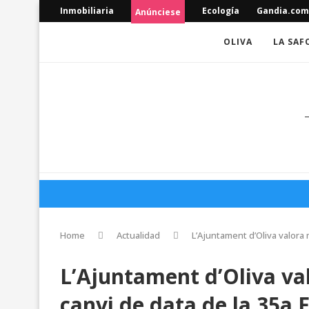
Inmobiliaria
Ecología
Gandia.com
Anúnciese
OLIVA
LA SAF
Home
Actualidad
L’Ajuntament d’Oliva valora m
L’Ajuntament d’Oliva va
canvi de data de la 35a F