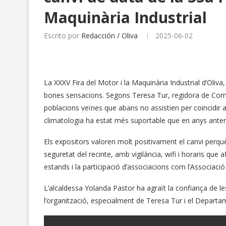
Maquinària Industrial
Escrito por
Redacción / Oliva
2025-06-02
La XXXV Fira del Motor i la Maquinària Industrial d’Oliva
bones sensacions. Segons Teresa Tur, regidora de Come
poblacions veïnes que abans no assistien per coincidir a
climatologia ha estat més suportable que en anys anter
Els expositors valoren molt positivament el canvi perqu
seguretat del recinte, amb vigilància, wifi i horaris que
estands i la participació d’associacions com l’Associació
L’alcaldessa Yolanda Pastor ha agraït la confiança de les
l’organització, especialment de Teresa Tur i el Depart