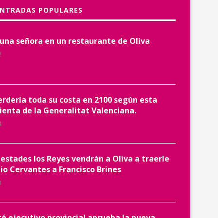
ENTRADAS POPULARES
 una señora en un restaurante de Oliva
2
erdería toda su costa en 2100 según esta
enta de la Generalitat Valenciana.
4
estades los Reyes vendrán a Oliva a traerle
io Cervantes a Francisco Brines
3
té ejecutivo provincial aprueba la nueva