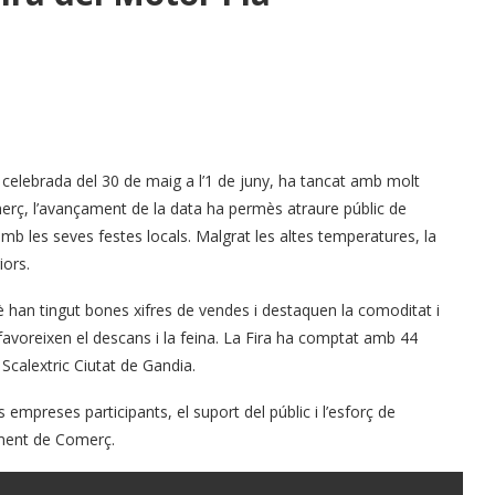
, celebrada del 30 de maig a l’1 de juny, ha tancat amb molt
rç, l’avançament de la data ha permès atraure públic de
mb les seves festes locals. Malgrat les altes temperatures, la
iors.
è han tingut bones xifres de vendes i destaquen la comoditat i
 afavoreixen el descans i la feina. La Fira ha comptat amb 44
 Scalextric Ciutat de Gandia.
 empreses participants, el suport del públic i l’esforç de
ament de Comerç.