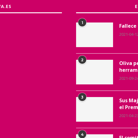
VA.ES
1
Fallece
2021-04-1
2
Oliva p
herrami
2021-09-2
3
Sus Maj
el Prem
2021-04-2
4
El comi