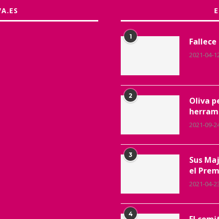
VA.ES
1
Fallece
2021-04-1
2
Oliva p
herrami
2021-09-2
3
Sus Maj
el Prem
2021-04-2
4