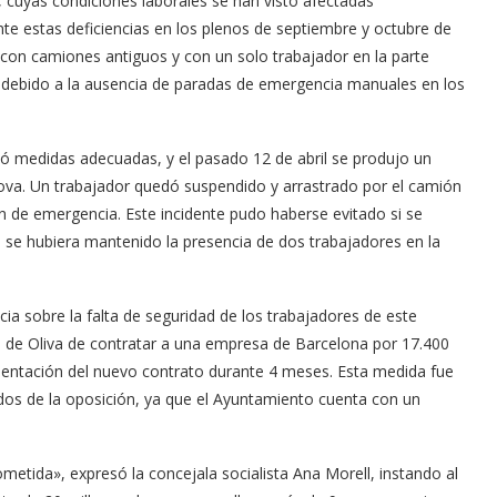
 cuyas condiciones laborales se han visto afectadas
te estas deficiencias en los plenos de septiembre y octubre de
 con camiones antiguos y con un solo trabajador en la parte
ro debido a la ausencia de paradas de emergencia manuales en los
mó medidas adecuadas, y el pasado 12 de abril se produjo un
Nova. Un trabajador quedó suspendido y arrastrado por el camión
tón de emergencia. Este incidente pudo haberse evitado si se
i se hubiera mantenido la presencia de dos trabajadores en la
ncia sobre la falta de seguridad de los trabajadores de este
rno de Oliva de contratar a una empresa de Barcelona por 17.400
mentación del nuevo contrato durante 4 meses. Esta medida fue
idos de la oposición, ya que el Ayuntamiento cuenta con un
etida», expresó la concejala socialista Ana Morell, instando al