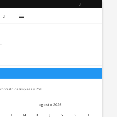
 contrato de limpieza y RSU
agosto 2026
L
M
X
J
V
S
D