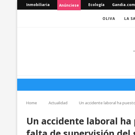
Inmobiliaria
Ecología
Gandia.com
Anúnciese
OLIVA
LA S
Home
Actualidad
Un accidente laboral ha puesto
Un accidente laboral ha 
falta de supervisión del 