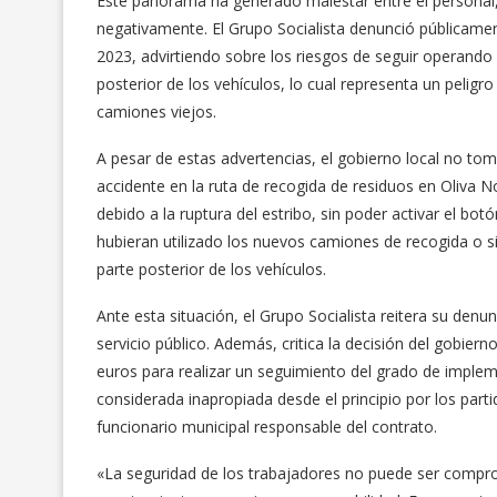
Este panorama ha generado malestar entre el personal,
negativamente. El Grupo Socialista denunció públicamen
2023, advirtiendo sobre los riesgos de seguir operando
posterior de los vehículos, lo cual representa un pelig
camiones viejos.
A pesar de estas advertencias, el gobierno local no to
accidente en la ruta de recogida de residuos en Oliva 
debido a la ruptura del estribo, sin poder activar el bo
hubieran utilizado los nuevos camiones de recogida o s
parte posterior de los vehículos.
Ante esta situación, el Grupo Socialista reitera su denu
servicio público. Además, critica la decisión del gobie
euros para realizar un seguimiento del grado de imple
considerada inapropiada desde el principio por los part
funcionario municipal responsable del contrato.
«La seguridad de los trabajadores no puede ser comprom