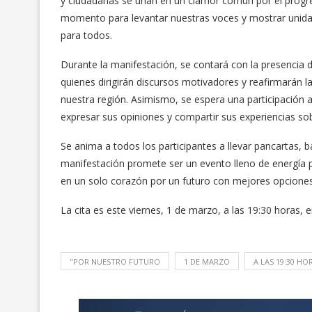
y ciudadanas se unan en un clamor común por el progre
momento para levantar nuestras voces y mostrar unidad 
para todos.
Durante la manifestación, se contará con la presencia de
quienes dirigirán discursos motivadores y reafirmarán l
nuestra región. Asimismo, se espera una participación a
expresar sus opiniones y compartir sus experiencias sob
Se anima a todos los participantes a llevar pancartas,
manifestación promete ser un evento lleno de energía p
en un solo corazón por un futuro con mejores opciones
La cita es este viernes, 1 de marzo, a las 19:30 horas, e
"POR NUESTRO FUTURO
1 DE MARZO
A LAS 19:30 HO