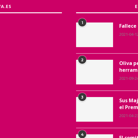
VA.ES
1
Fallece
2021-04-1
2
Oliva p
herrami
2021-09-2
3
Sus Maj
el Prem
2021-04-2
4
El comi