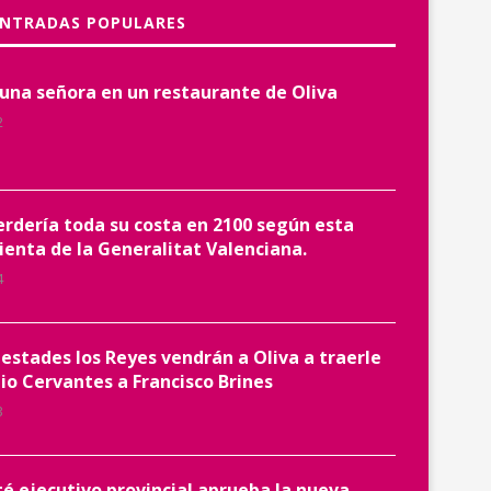
ENTRADAS POPULARES
 una señora en un restaurante de Oliva
2
erdería toda su costa en 2100 según esta
enta de la Generalitat Valenciana.
4
estades los Reyes vendrán a Oliva a traerle
io Cervantes a Francisco Brines
3
té ejecutivo provincial aprueba la nueva