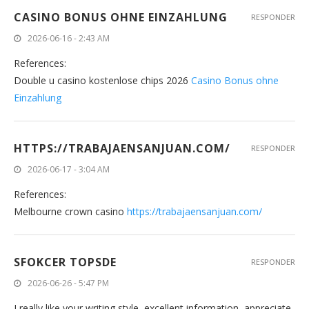
CASINO BONUS OHNE EINZAHLUNG
RESPONDER
2026-06-16 - 2:43 AM
References:
Double u casino kostenlose chips 2026
Casino Bonus ohne
Einzahlung
HTTPS://TRABAJAENSANJUAN.COM/
RESPONDER
2026-06-17 - 3:04 AM
References:
Melbourne crown casino
https://trabajaensanjuan.com/
SFOKCER TOPSDE
RESPONDER
2026-06-26 - 5:47 PM
I really like your writing style, excellent information, appreciate