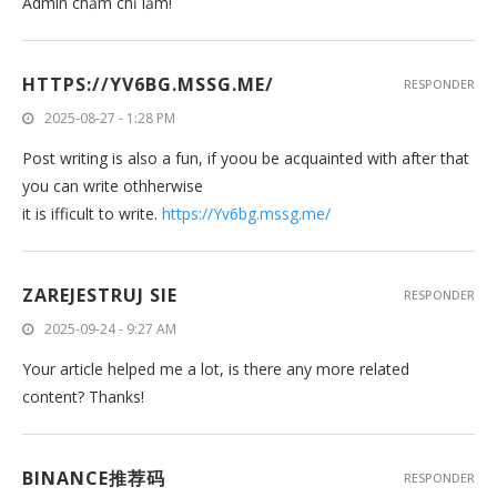
Admin chăm chỉ lắm!
HTTPS://YV6BG.MSSG.ME/
RESPONDER
2025-08-27 - 1:28 PM
Post writing is also a fun, if yoou be acquainted with after that
you can write othherwise
it is ifficult to write.
https://Yv6bg.mssg.me/
ZAREJESTRUJ SIE
RESPONDER
2025-09-24 - 9:27 AM
Your article helped me a lot, is there any more related
content? Thanks!
BINANCE推荐码
RESPONDER