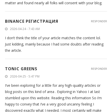
matter and found nearly all folks will consent with your blog.
BINANCE РЕГИСТРАЦИЯ
RESPONDER
2026-04-24 - 7:43 AM
I don’t think the title of your article matches the content lol.
Just kidding, mainly because I had some doubts after reading
the article.
TONIC GREENS
RESPONDER
2026-04-25 - 5:47 PM
I’ve been exploring for a little for any high-quality articles or
blog posts on this kind of area . Exploring in Yahoo I at last
stumbled upon this website. Reading this information So i’m
happy to convey that I’ve a very good uncanny feeling I
discovered exactly what I needed. I most certainly will make