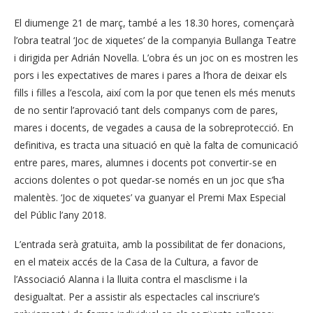
El diumenge 21 de març, també a les 18.30 hores, començarà
l’obra teatral ‘Joc de xiquetes’ de la companyia Bullanga Teatre
i dirigida per Adrián Novella. L’obra és un joc on es mostren les
pors i les expectatives de mares i pares a l’hora de deixar els
fills i filles a l’escola, així com la por que tenen els més menuts
de no sentir l’aprovació tant dels companys com de pares,
mares i docents, de vegades a causa de la sobreprotecció. En
definitiva, es tracta una situació en què la falta de comunicació
entre pares, mares, alumnes i docents pot convertir-se en
accions dolentes o pot quedar-se només en un joc que s’ha
malentès. ‘Joc de xiquetes’ va guanyar el Premi Max Especial
del Públic l’any 2018.
L’entrada serà gratuïta, amb la possibilitat de fer donacions,
en el mateix accés de la Casa de la Cultura, a favor de
l’Associació Alanna i la lluita contra el masclisme i la
desigualtat. Per a assistir als espectacles cal inscriure’s