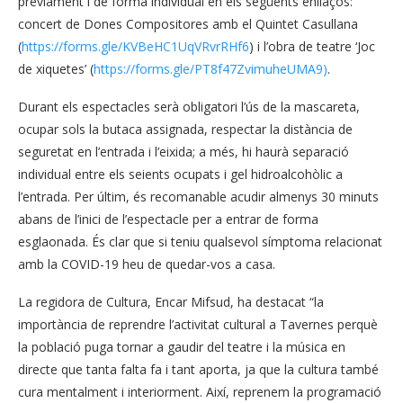
prèviament i de forma individual en els següents enllaços:
concert de Dones Compositores amb el Quintet Casullana
(
https://forms.gle/KVBeHC1UqVRvrRHf6
) i l’obra de teatre ‘Joc
de xiquetes’ (
https://forms.gle/PT8f47ZvimuheUMA9)
.
Durant els espectacles serà obligatori l’ús de la mascareta,
ocupar sols la butaca assignada, respectar la distància de
seguretat en l’entrada i l’eixida; a més, hi haurà separació
individual entre els seients ocupats i gel hidroalcohòlic a
l’entrada. Per últim, és recomanable acudir almenys 30 minuts
abans de l’inici de l’espectacle per a entrar de forma
esglaonada. És clar que si teniu qualsevol símptoma relacionat
amb la COVID-19 heu de quedar-vos a casa.
La regidora de Cultura, Encar Mifsud, ha destacat “la
importància de reprendre l’activitat cultural a Tavernes perquè
la població puga tornar a gaudir del teatre i la música en
directe que tanta falta fa i tant aporta, ja que la cultura també
cura mentalment i interiorment. Així, reprenem la programació