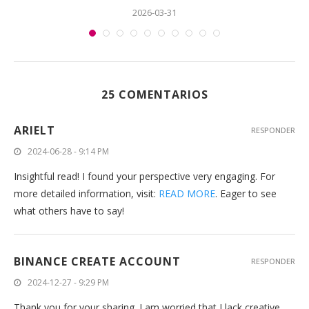
2026-03-31
25 COMENTARIOS
ARIELT
RESPONDER
2024-06-28 - 9:14 PM
Insightful read! I found your perspective very engaging. For
more detailed information, visit:
READ MORE
. Eager to see
what others have to say!
BINANCE CREATE ACCOUNT
RESPONDER
2024-12-27 - 9:29 PM
Thank you for your sharing. I am worried that I lack creative