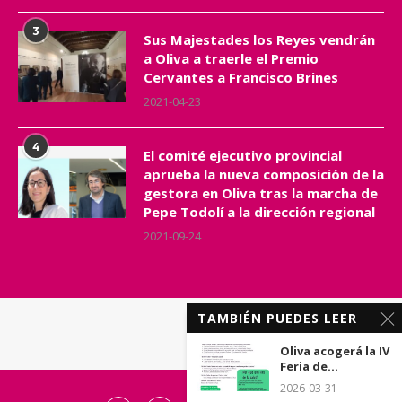
3
Sus Majestades los Reyes vendrán
a Oliva a traerle el Premio
Cervantes a Francisco Brines
2021-04-23
4
El comité ejecutivo provincial
aprueba la nueva composición de la
gestora en Oliva tras la marcha de
Pepe Todolí a la dirección regional
2021-09-24
TAMBIÉN PUEDES LEER
Oliva acogerá la IV
Feria de...
2026-03-31