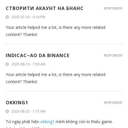
СТВОРИТИ АКАУНТ НА БНАНС
RESPONDER
2025-07-30 - 9:18 PM
Your article helped me a lot, is there any more related
content? Thanks!
INDICAC~AO DA BINANCE
RESPONDER
2025-08-13 - 7:00 AM
Your article helped me a lot, is there any more related
content? Thanks!
OKKING1
RESPONDER
2025-08-25 - 1:15 AM
Từ ngày phát hiện
okking1
mình không còn lo thiếu game.