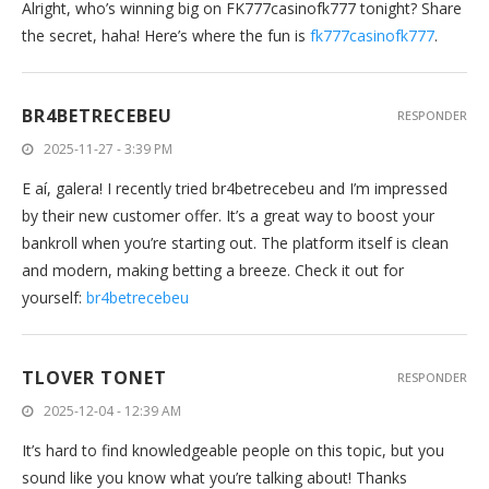
Alright, who’s winning big on FK777casinofk777 tonight? Share
the secret, haha! Here’s where the fun is
fk777casinofk777
.
BR4BETRECEBEU
RESPONDER
2025-11-27 - 3:39 PM
E aí, galera! I recently tried br4betrecebeu and I’m impressed
by their new customer offer. It’s a great way to boost your
bankroll when you’re starting out. The platform itself is clean
and modern, making betting a breeze. Check it out for
yourself:
br4betrecebeu
TLOVER TONET
RESPONDER
2025-12-04 - 12:39 AM
It’s hard to find knowledgeable people on this topic, but you
sound like you know what you’re talking about! Thanks