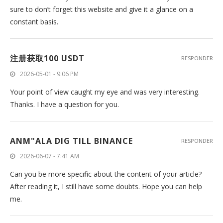
sure to don’t forget this website and give it a glance on a
constant basis.
注册获取100 USDT
RESPONDER
2026-05-01 - 9:06 PM
Your point of view caught my eye and was very interesting.
Thanks. I have a question for you.
ANM"ALA DIG TILL BINANCE
RESPONDER
2026-06-07 - 7:41 AM
Can you be more specific about the content of your article?
After reading it, I still have some doubts. Hope you can help
me.