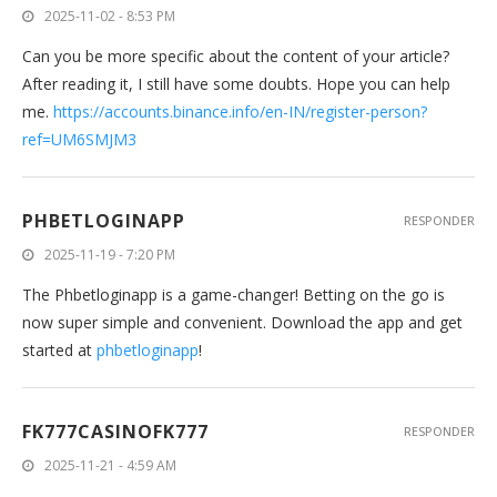
2025-11-02 - 8:53 PM
Can you be more specific about the content of your article?
After reading it, I still have some doubts. Hope you can help
me.
https://accounts.binance.info/en-IN/register-person?
ref=UM6SMJM3
PHBETLOGINAPP
RESPONDER
2025-11-19 - 7:20 PM
The Phbetloginapp is a game-changer! Betting on the go is
now super simple and convenient. Download the app and get
started at
phbetloginapp
!
FK777CASINOFK777
RESPONDER
2025-11-21 - 4:59 AM