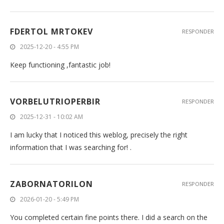
FDERTOL MRTOKEV
RESPONDER
2025-12-20 - 4:55 PM
Keep functioning ,fantastic job!
VORBELUTRIOPERBIR
RESPONDER
2025-12-31 - 10:02 AM
I am lucky that I noticed this weblog, precisely the right
information that I was searching for! .
ZABORNATORILON
RESPONDER
2026-01-20 - 5:49 PM
You completed certain fine points there. I did a search on the