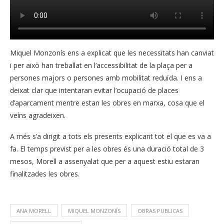
Miquel Monzonís ens a explicat que les necessitats han canviat
i per això han treballat en l’accessibilitat de la plaça per a
persones majors o persones amb mobilitat reduïda. I ens a
deixat clar que intentaran evitar l’ocupació de places
d’aparcament mentre estan les obres en marxa, cosa que el
veíns agradeixen.
A més s’a dirigit a tots els presents explicant tot el que es va a
fa. El temps previst per a les obres és una duració total de 3
mesos, Morell a assenyalat que per a aquest estiu estaran
finalitzades les obres.
ANA MORELL
MIQUEL MONZONÍS
OBRAS PUBLICAS