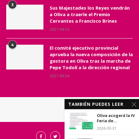
3
Sus Majestades los Reyes vendrán
a Oliva a traerle el Premio
Cervantes a Francisco Brines
2021-04-23
4
El comité ejecutivo provincial
aprueba la nueva composición de la
gestora en Oliva tras la marcha de
Pepe Todolí a la dirección regional
2021-09-24
TAMBIÉN PUEDES LEER
Oliva acogerá la IV
Feria de...
2026-03-31