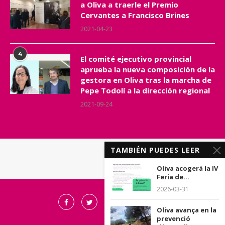
a Oliva a traerle el Premio
Cervantes a Francisco Brines
2021-04-23
4
El comité ejecutivo provincial
aprueba la nueva composición de la
gestora en Oliva tras la marcha de
Pepe Todolí a la dirección regional
2021-09-24
TAMBIÉN PUEDES LEER
Oliva acogerá la IV
Feria de...
2026-03-31
Oliva avança en la
prevenció