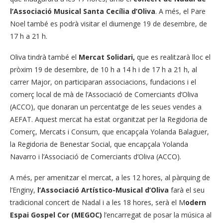
l’Associació Musical Santa Cecília d’Oliva
. A més, el Pare
Noel també es podrà visitar el diumenge 19 de desembre, de
17 h a 21 h.
Oliva tindrà també el
Mercat Solidari,
que es realitzarà lloc el
pròxim 19 de desembre, de 10 h a 14 h i de 17 h a 21 h, al
carrer Major, on participaran associacions, fundacions i el
comerç local de mà de l’Associació de Comerciants d’Oliva
(ACCO), que donaran un percentatge de les seues vendes a
AEFAT. Aquest mercat ha estat organitzat per la Regidoria de
Comerç, Mercats i Consum, que encapçala Yolanda Balaguer,
la Regidoria de Benestar Social, que encapçala Yolanda
Navarro i l’Associació de Comerciants d’Oliva (ACCO).
A més, per amenitzar el mercat, a les 12 hores, al pàrquing de
l’Enginy,
l’Associació Artístico-Musical d’Oliva
farà el seu
tradicional concert de Nadal i a les 18 hores, serà el M
odern
Espai Gospel Cor (MEGOC)
l’encarregat de posar la música al