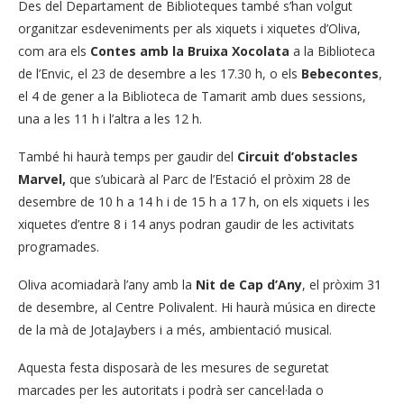
Des del Departament de Biblioteques també s’han volgut
organitzar esdeveniments per als xiquets i xiquetes d’Oliva,
com ara els
Contes amb la Bruixa Xocolata
a la Biblioteca
de l’Envic, el 23 de desembre a les 17.30 h, o els
Bebecontes
,
el 4 de gener a la Biblioteca de Tamarit amb dues sessions,
una a les 11 h i l’altra a les 12 h.
També hi haurà temps per gaudir del
Circuit d’obstacles
Marvel,
que s’ubicarà al Parc de l’Estació el pròxim 28 de
desembre de 10 h a 14 h i de 15 h a 17 h, on els xiquets i les
xiquetes d’entre 8 i 14 anys podran gaudir de les activitats
programades.
Oliva acomiadarà l’any amb la
Nit de Cap d’Any
, el pròxim 31
de desembre, al Centre Polivalent. Hi haurà música en directe
de la mà de JotaJaybers i a més, ambientació musical.
Aquesta festa disposarà de les mesures de seguretat
marcades per les autoritats i podrà ser cancel·lada o