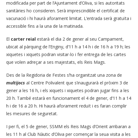
modificada per part de l’Ajuntament d’Oliva, si les autoritats
sanitàries ho consideren. Serà imprescindible el certificat de
vacunació i hi haurà aforament limitat. L’entrada serà gratuïta i
accessible fins a la una de la matinada.
El
carter reial
estarà el dia 2 de gener al seu Campament,
ubicat al pàrquing de l’Enginy, d’11 h a 14 h i de 16 h a 19 h; les
xiquetes i xiquets podran visitar-lo i fer entrega de les cartes
que volen adreçar a ses majestats, els Reis Mags.
Des de la Regidoria de Festes s’ha organitzat una zona de
multijocs
al Centre Polivalent que s’inaugurarà el pròxim 3 de
gener a les 16 h, i els xiquets i xiquetes podran jugar fins a les
20 h. També estarà en funcionament el 4 de gener, d’11 h a 14
h i de 16 a 20 h. Hi haurà aforament reduït i es faran complir
les mesures de seguretat.
I per fi, el 5 de gener, SSMM els Reis Mags d’Orient arribaran a
les 11 h al Club Nàutic d’Oliva per començar la seua visita a les