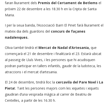
faran lliurament dels
Premis del Certament de Betlems
el
pròxim 22 de desembre a les 18.30 h en la Cripta de Santa
Maria.
I per la seua banda, l’Associació Barri El Pinet farà lliurament el
mateix dia dels guardons del
concurs de façanes
nadalenques.
Oliva també tindrà el
Mercat de Nadal d’Artesania,
que
començarà el 21 de desembre i finalitzarà el 23. Estarà ubicat
al passeig de Lluís Vives, i les persones que hi acudisquen
podran participar en tallers infantils, gaudir de la ludoteca, les
atraccions i el mercat d’artesania.
El 24 de desembre, tindrà lloc la
cercavila del Pare Noel i La
Pieta
t. Tant les persones majors com les xiquetes i xiquets
gaudiran d’una vesprada màgica al carrer de Beatriu de
Centelles, a partir de les 16.30 h.