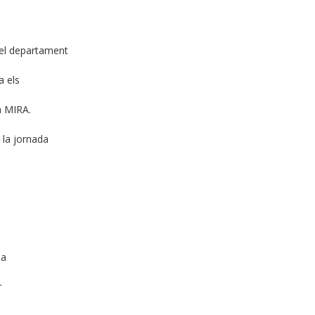
 el departament
a els
a MIRA.
 la jornada
pa
A ASFIXIA
r
Entrevista a l’Alcaldessa d’Oliva,
MENT
Yolanda Balaguer. Video.