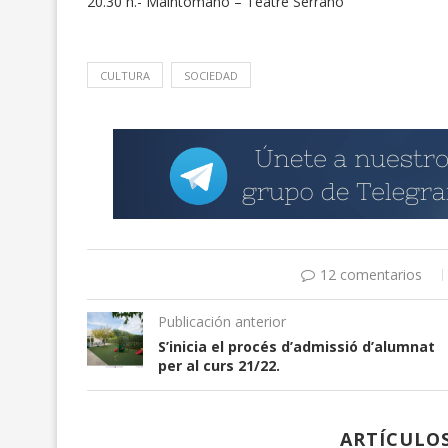
L’ASSOCIACIÓ DE PR
20.30 h.- Maintomano – Teatre Serrano
2026-01-30
2026-01-23
CULTURA
SOCIEDAD
12 comentarios
Publicación anterior
S’inicia el procés d’admissió d’alumnat
per al curs 21/22.
ARTÍCULO