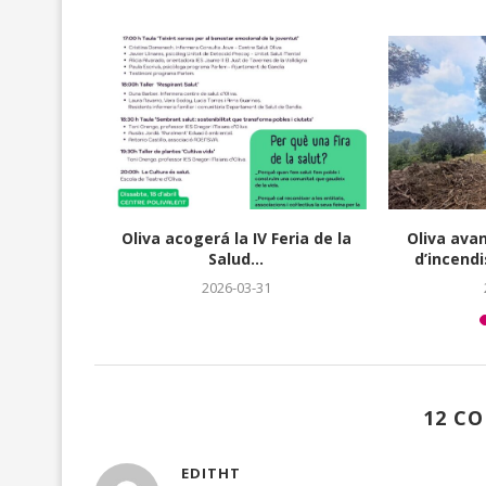
 limitarà
Oliva acogerá la IV Feria de la
Oliva ava
t Salada...
Salud...
d’incendi
2026-03-31
12 C
EDITHT