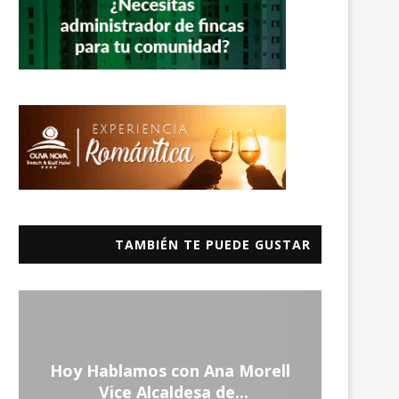
TAMBIÉN TE PUEDE GUSTAR
Entr
Hoy Hablamos con Ana Morell
Por
_Vice Alcaldesa de...