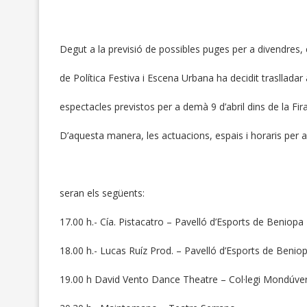
Degut a la previsió de possibles puges per a divendres,
de Política Festiva i Escena Urbana ha decidit traslladar 
espectacles previstos per a demà 9 d’abril dins de la Fir
D’aquesta manera, les actuacions, espais i horaris per a
seran els següents:
17.00 h.- Cía. Pistacatro – Pavelló d’Esports de Beniopa
18.00 h.- Lucas Ruíz Prod. – Pavelló d’Esports de Benio
EL GOVERN D’OLIV
19.00 h David Vento Dance Theatre – Col·legi Mondúve
ecte Oliva expulsa la
ECONÒMICA
ra María Bertomeu i...