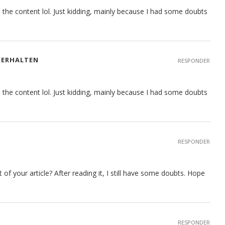
hes the content lol. Just kidding, mainly because I had some doubts
U ERHALTEN
RESPONDER
hes the content lol. Just kidding, mainly because I had some doubts
RESPONDER
f your article? After reading it, I still have some doubts. Hope
RESPONDER