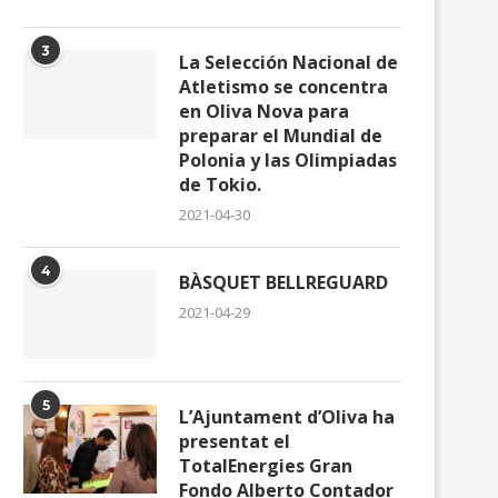
3
La Selección Nacional de
Atletismo se concentra
en Oliva Nova para
preparar el Mundial de
Polonia y las Olimpiadas
de Tokio.
2021-04-30
Projecte Oliva expulsa la
EL GOVERN D’OLIVA ASFIX
regidora María Bertomeu i...
ECONÒMICAMENT L’ASSOCI
4
BÀSQUET BELLREGUARD
DE PROTECCIÓ...
2026-01-30
2021-04-29
2026-01-23
5
L’Ajuntament d’Oliva ha
presentat el
TotalEnergies Gran
Fondo Alberto Contador