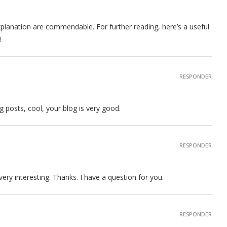
xplanation are commendable. For further reading, here’s a useful
!
RESPONDER
g posts, cool, your blog is very good.
RESPONDER
ry interesting. Thanks. I have a question for you.
RESPONDER