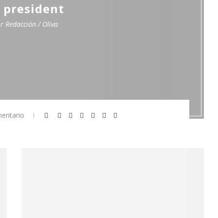
 president
or
Redacción / Oliva
entario