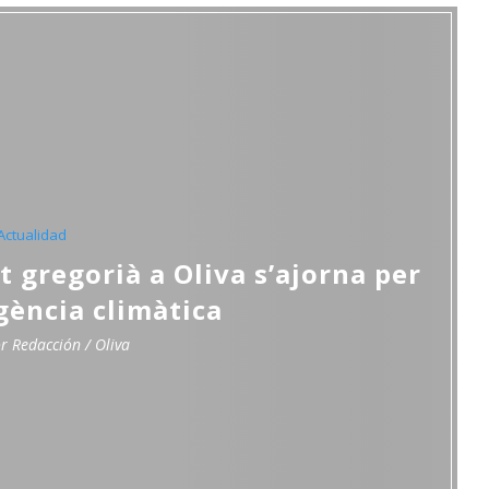
Actualidad
t gregorià a Oliva s’ajorna per
gència climàtica
or
Redacción / Oliva