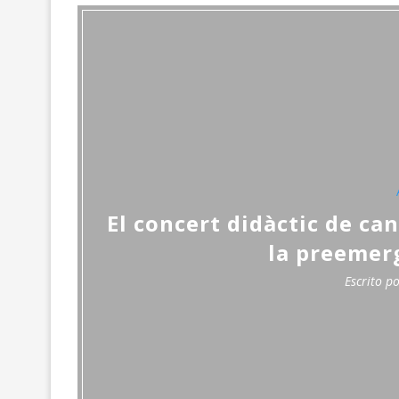
El concert didàctic de can
la preemer
Escrito p