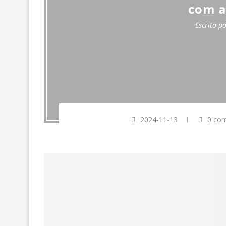
com a
Escrito p
2024-11-13
0 com